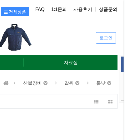
FAQ
1:1문의
사용후기
상품문의
전체상품
로그인
자료실
1
산불장비
갈퀴
톱낫