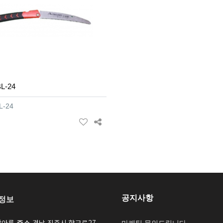
L-24
L-24
공지사항
정보
산아름
경남 진주시 향교로27