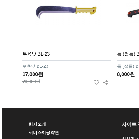
무육낫 BL-23
톱 (접톱) B
무육낫 BL-23
톱 (접톱) B
17,000원
8,000원
20,000원
사이트 
회사소개
서비스이용약관