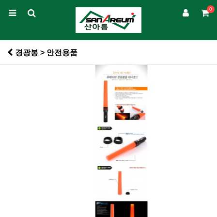
0
경광봉 > 안전용품